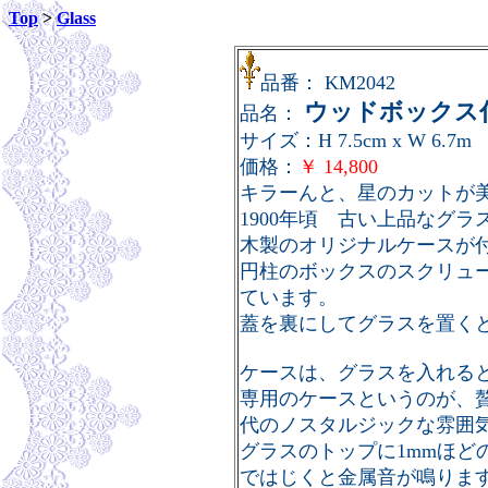
Top
>
Glass
品番： KM2042
ウッドボックス
品名：
サイズ：H 7.5cm x W 6.7m
価格：
￥ 14
,800
キラーんと、星のカットが美
1900年頃 古い上品なグラ
木製のオリジナルケースが
円柱のボックスのスクリュ
ています。
蓋を裏にしてグラスを置く
ケースは、グラスを入れる
専用のケースというのが、
代のノスタルジックな雰囲
グラスのトップに1mmほど
ではじくと金属音が鳴りま